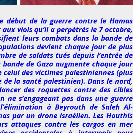
le début de la guerre contre le Hamas
aux viols qu’il a perpétrés le 7 octobre,
sifient leurs combats dans la bande de
opulations devient chaque jour de plus
bre de soldats tués depuis l’entrée de
la bande de Gaza augmente chaque jour
e celui des victimes palestiniennes (plus
 de la santé palestinien). Dans le nord,
lancer des roquettes contre des cibles
t en ne s’engageant pas dans une guerre
l’élimination à Beyrouth de Saleh Al-
as par un drone israélien. Les Houthis
rs attaques contre les cargos en mer
ines occidentales à intervenir pour