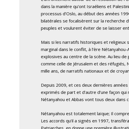
dans la manière qu’ont Israéliens et Palest
processus d’Oslo, au début des années 1990
bilatérales se focalisèrent sur la recherche d’
peuples et voulurent éviter de se laisser ent
Mais si les narratifs historiques et religieux
marginal dans le conflit, à l’ère Nétanyahou
explosives au centre de la scène. Au lieu de 
comme celle de Jérusalem et des réfugiés, N
mille ans, de narratifs nationaux et de croya
Depuis 2009, et ces deux dernières années en 
exprimés de part et d’autre d’une façon qui 
Nétanyahou et Abbas vont tous deux dans ce 
Nétanyahou est totalement laïque; Il comprend
Les accords qu’il a signés en 1997, transféra
Patriarches, en donne une première illustrati