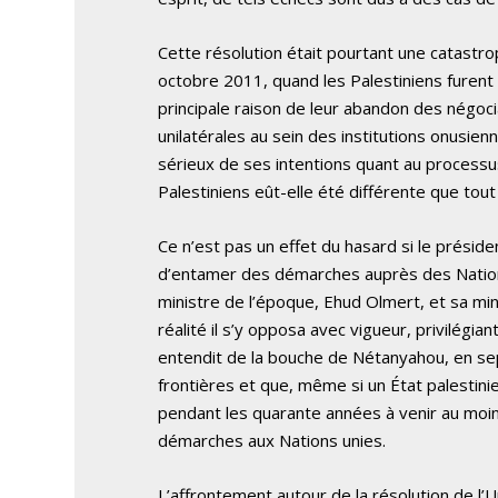
Cette résolution était pourtant une catastr
octobre 2011, quand les Palestiniens furent 
principale raison de leur abandon des négoc
unilatérales au sein des institutions onusie
sérieux de ses intentions quant au processus
Palestiniens eût-elle été différente que tou
Ce n’est pas un effet du hasard si le présid
d’entamer des démarches auprès des Nations
ministre de l’époque, Ehud Olmert, et sa min
réalité il s’y opposa avec vigueur, privilégiant
entendit de la bouche de Nétanyahou, en sep
frontières et que, même si un État palestinien
pendant les quarante années à venir au moins,
démarches aux Nations unies.
L’affrontement autour de la résolution de l