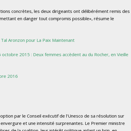
olutions concrètes, les deux dirigeants ont délibérément remis des
, mettant en danger tout compromis possible», résume le
 Tal Aronzon pour La Paix Maintenant
6 octobre 2015 : Deux femmes accèdent au du Rocher, en Vieille
obre 2016
option par le Conseil exécutif de l’Unesco de sa résolution sur
e envergure et une intensité surprenantes. Le Premier ministre
de la coalition, leur intérêt politique aidant un brin, en