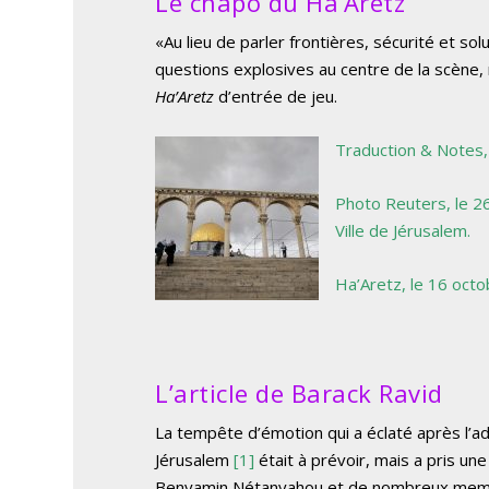
Le chapô du Ha’Aretz
«Au lieu de parler frontières, sécurité et s
questions explosives au centre de la scène
Ha’Aretz
d’entrée de jeu.
Traduction & Notes,
Photo Reuters, le 2
Ville de Jérusalem.
Ha’Aretz
, le 16 oct
L’article de Barack Ravid
La tempête d’émotion qui a éclaté après l’ad
Jérusalem
[1]
était à prévoir, mais a pris un
Benyamin Nétanyahou et de nombreux membres 