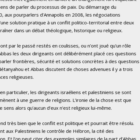
iniens de parler du processus de paix. Du démarrage du
, aux pourparlers d’Annapolis en 2008, les négociations
une solution pratique à un conflit politico-territorial entre deux
raîner dans un débat théologique, historique ou religieux.
 sont par le passé restés en coulisses, ou n’ont joué qu’un rôle
-Abbas les deux dirigeants ont délibérément placé ces questions
parler frontières, sécurité et solutions concrètes à des questions
étanyahou et Abbas discutent de choses advenues il y a trois
nces religieuses.
particulier, les dirigeants israéliens et palestiniens se sont
mènent à une guerre de religions. L’ironie de la chose est que
sens alors qu’aucun d’eux n’est religieux lui-même.
 très bien que le conflit est politique et pourrait être résolu.
nt aux Palestiniens le contrôle de Hébron, la cité des
on. Et l’on peut citer des exemples similaires de la part d’Abbas.