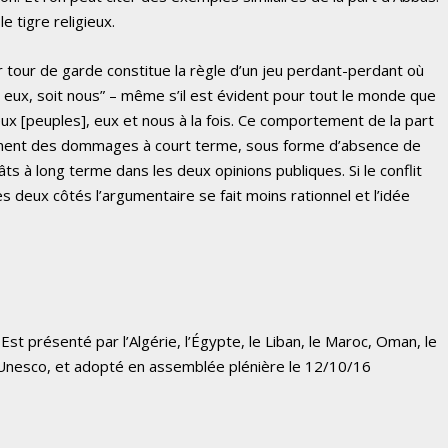
 tigre religieux.
r tour de garde constitue la règle d’un jeu perdant-perdant où
 eux, soit nous” – même s’il est évident pour tout le monde que
eux [peuples], eux et nous à la fois. Ce comportement de la part
ement des dommages à court terme, sous forme d’absence de
âts à long terme dans les deux opinions publiques. Si le conflit
, des deux côtés l’argumentaire se fait moins rationnel et l’idée
st présenté par l’Algérie, l’Égypte, le Liban, le Maroc, Oman, le
l’Unesco, et adopté en assemblée plénière le 12/10/16