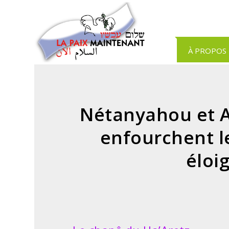
Panneau de gestion des cookies
À PROPOS
Nétanyahou et A
enfourchent le
éloi