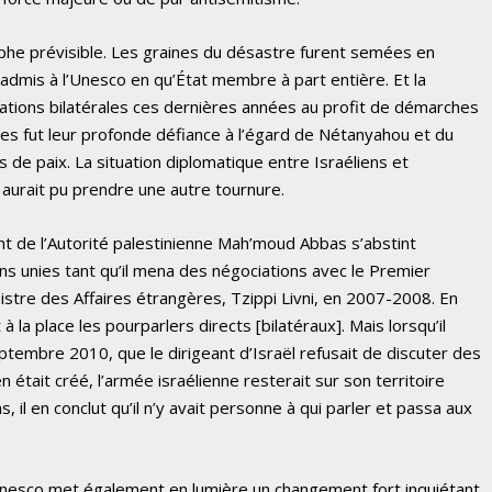
ophe prévisible. Les graines du désastre furent semées en
admis à l’Unesco en qu’État membre à part entière. Et la
iations bilatérales ces dernières années au profit de démarches
nnes fut leur profonde défiance à l’égard de Nétanyahou et du
 de paix. La situation diplomatique entre Israéliens et
t aurait pu prendre une autre tournure.
ent de l’Autorité palestinienne Mah’moud Abbas s’abstint
 unies tant qu’il mena des négociations avec le Premier
istre des Affaires étrangères, Tzippi Livni, en 2007-2008. En
 à la place les pourparlers directs [bilatéraux]. Mais lorsqu’il
tembre 2010, que le dirigeant d’Israël refusait de discuter des
 était créé, l’armée israélienne resterait sur son territoire
 il en conclut qu’il n’y avait personne à qui parler et passa aux
’Unesco met également en lumière un changement fort inquiétant