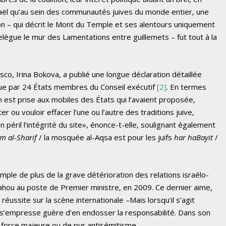
sraël qu’au sein des communautés juives du monde entier, une
ion – qui décrit le Mont du Temple et ses alentours uniquement
relègue le mur des Lamentations entre guillemets – fut tout à la
esco, Irina Bokova, a publié une longue déclaration détaillée
nue par 24 États membres du Conseil exécutif
[2]
. En termes
n est prise aux mobiles des États qui l’avaient proposée,
r ou vouloir effacer l’une ou l’autre des traditions juive,
péril l’intégrité du site», énonce-t-elle, soulignant également
am al-Sharif
/ la mosquée al-Aqsa est pour les juifs
har haBayit
/
ple de plus de la grave détérioration des relations israélo-
ahou au poste de Premier ministre, en 2009. Ce dernier aime,
 réussite sur la scène internationale –Mais lorsqu’il s’agit
e s’empresse guère d’en endosser la responsabilité. Dans son
e force majeure ou de pur antisémitisme.