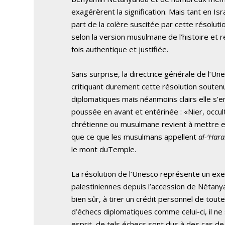
exagérèrent la signification. Mais tant en I
part de la colère suscitée par cette résolut
selon la version musulmane de l’histoire et 
fois authentique et justifiée.
Sans surprise, la directrice générale de l’Un
critiquant durement cette résolution soute
diplomatiques mais néanmoins clairs elle s’e
poussée en avant et entérinée : «Nier, occulte
chrétienne ou musulmane revient à mettre en 
que ce que les musulmans appellent
al-‘Har
le mont duTemple.
La résolution de l’Unesco représente un exem
palestiniennes depuis l’accession de Nétany
bien sûr, à tirer un crédit personnel de toute
d’échecs diplomatiques comme celui-ci, il n
esprit, de tels échecs sont dus à des cas d