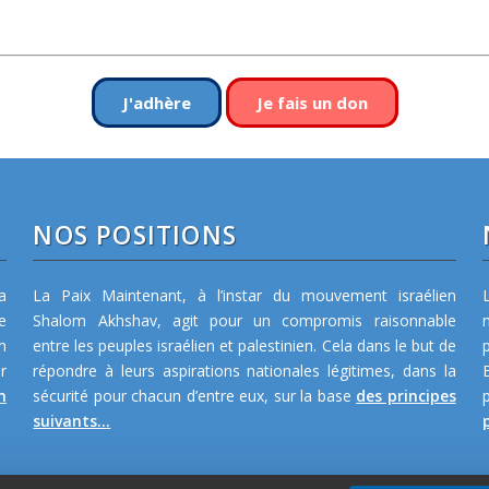
J'adhère
Je fais un don
NOS POSITIONS
a
La Paix Maintenant, à l’instar du mouvement israélien
e
Shalom Akhshav, agit pour un compromis raisonnable
m
entre les peuples israélien et palestinien. Cela dans le but de
r
répondre à leurs aspirations nationales légitimes, dans la
n
sécurité pour chacun d’entre eux, sur la base
des principes
suivants...
p