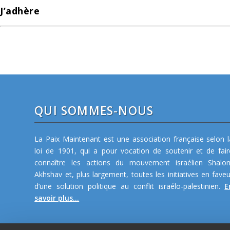
J’adhère
QUI SOMMES-NOUS
La Paix Maintenant est une association française selon l
loi de 1901, qui a pour vocation de soutenir et de fair
connaître les actions du mouvement israélien Shalo
Akhshav et, plus largement, toutes les initiatives en faveu
d’une solution politique au conflit israélo-palestinien.
E
savoir plus...