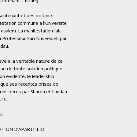
intenant – Israel)
Maintenant et des militants
festation commune a l’Universite
rusalem. La manifestation fait
u Professeur Sari Nuseeibeh par
ndau.
ele la veritable nature de ce
e de toute solution politique
con evidente, le leadership
 que ses recentes prises de
 consideres par Sharon et Landau
urs.
15
ATION D’APARTHEID