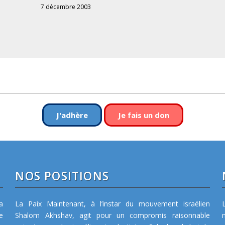
7 décembre 2003
J'adhère
Je fais un don
NOS POSITIONS
a
La Paix Maintenant, à l’instar du mouvement israélien
e
Shalom Akhshav, agit pour un compromis raisonnable