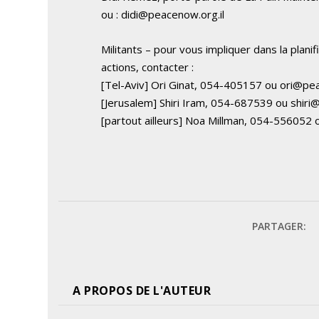
ou :
didi@peacenow.org.il
Militants – pour vous impliquer dans la planif
actions, contacter :
[Tel-Aviv] Ori Ginat, 054-405157 ou
ori@pea
[Jerusalem] Shiri Iram, 054-687539 ou
shiri
[partout ailleurs] Noa Millman, 054-556052
PARTAGER:
A PROPOS DE L'AUTEUR