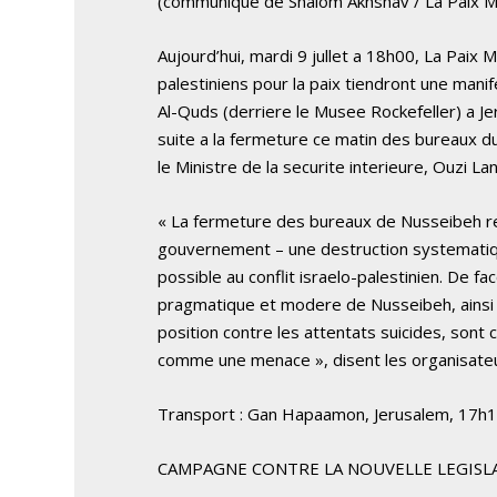
(communique de Shalom Akhshav / La Paix Ma
Aujourd’hui, mardi 9 jullet a 18h00, La Paix 
palestiniens pour la paix tiendront une mani
Al-Quds (derriere le Musee Rockefeller) a Je
suite a la fermeture ce matin des bureaux d
le Ministre de la securite interieure, Ouzi La
« La fermeture des bureaux de Nusseibeh rev
gouvernement – une destruction systematiqu
possible au conflit israelo-palestinien. De fa
pragmatique et modere de Nusseibeh, ainsi
position contre les attentats suicides, sont
comme une menace », disent les organisate
Transport : Gan Hapaamon, Jerusalem, 17h
CAMPAGNE CONTRE LA NOUVELLE LEGISL