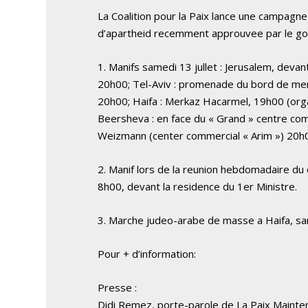
La Coalition pour la Paix lance une campagne 
d’apartheid recemment approuvee par le g
1. Manifs samedi 13 jullet : Jerusalem, devan
20h00; Tel-Aviv : promenade du bord de mer,
20h00; Haifa : Merkaz Hacarmel, 19h00 (orga
Beersheva : en face du « Grand » centre com
Weizmann (center commercial « Arim ») 20h
2. Manif lors de la reunion hebdomadaire du c
8h00, devant la residence du 1er Ministre.
3. Marche judeo-arabe de masse a Haifa, sam
Pour + d’information:
Presse :
Didi Remez, porte-parole de La Paix Maint