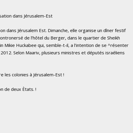
nisation dans Jérusalem-Est
ion dans Jérusalem Est. Dimanche, elle organise un dîner festif
ontronersé de l’hôtel du Berger, dans le quartier de Sheikh
cain Mikie Huckabee qui, semble-t-il, a l’intention de se ^résenter
 2012. Selon Maariv, plusieurs ministres et députés israéliens
e les colonies à Jérusalem-Est !
on de deux Ètats. !