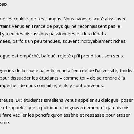
paix.
mé les couloirs de tes campus. Nous avons discuté aussi avec
rtains venus en France de pays qui ne reconnaissent pas le
 Il y a eu des discussions passionnées et des débats
mées, parfois un peu tendues, souvent incroyablement riches.
dialogue est empêché, bafoué, rejeté qu’il prend tout son sens.
égéries de la cause palestinienne à l’entrée de l’université, tandis
 pour dissuader les étudiants – comme toi – de se rendre à la
empêcher de nous connaître, et ils y sont parvenus.
reuse. Dix étudiants israéliens venus appeler au dialogue, poser
 et rappeler que la politique d’un gouvernement n’a jamais mis
u faire vaciller les poncifs qu’on assène et ressasse pour attiser
isme.