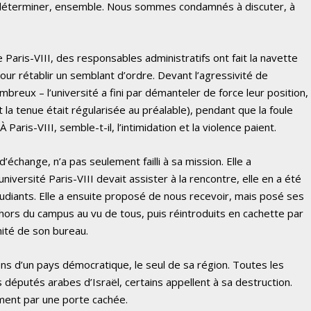
à déterminer, ensemble. Nous sommes condamnés à discuter, à
e Paris-VIII, des responsables administratifs ont fait la navette
our rétablir un semblant d’ordre. Devant l’agressivité de
mbreux – l’université a fini par démanteler de force leur position,
t la tenue était régularisée au préalable), pendant que la foule
Paris-VIII, semble-t-il, l’intimidation et la violence paient.
d’échange, n’a pas seulement failli à sa mission. Elle a
niversité Paris-VIII devait assister à la rencontre, elle en a été
diants. Elle a ensuite proposé de nous recevoir, mais posé ses
 hors du campus au vu de tous, puis réintroduits en cachette par
mité de son bureau.
s d’un pays démocratique, le seul de sa région. Toutes les
 députés arabes d’Israël, certains appellent à sa destruction.
ment par une porte cachée.