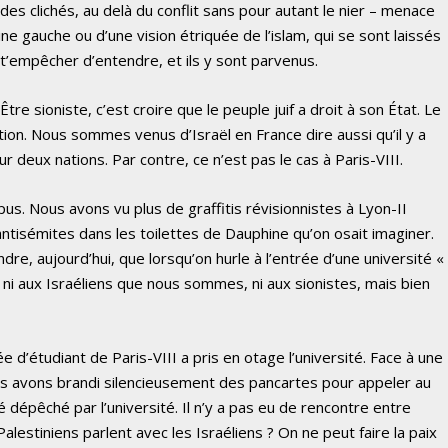
à des clichés, au delà du conflit sans pour autant le nier – menace
ne gauche ou d’une vision étriquée de l’islam, qui se sont laissés
 t’empêcher d’entendre, et ils y sont parvenus.
tre sioniste, c’est croire que le peuple juif a droit à son État. Le
tion. Nous sommes venus d’Israël en France dire aussi qu’il y a
 deux nations. Par contre, ce n’est pas le cas à Paris-VIII.
us. Nous avons vu plus de graffitis révisionnistes à Lyon-II
ntisémites dans les toilettes de Dauphine qu’on osait imaginer.
e, aujourd’hui, que lorsqu’on hurle à l’entrée d’une université «
est ni aux Israéliens que nous sommes, ni aux sionistes, mais bien
ée d’étudiant de Paris-VIII a pris en otage l’université. Face à une
nous avons brandi silencieusement des pancartes pour appeler au
 dépêché par l’université. Il n’y a pas eu de rencontre entre
alestiniens parlent avec les Israéliens ? On ne peut faire la paix