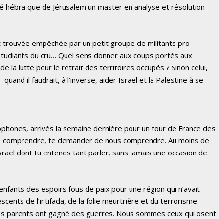
rsité hébraïque de Jérusalem un master en analyse et résolution
’est trouvée empêchée par un petit groupe de militants pro-
 étudiants du cru… Quel sens donner aux coups portés aux
 de la lutte pour le retrait des territoires occupés ? Sinon celui,
uand il faudrait, à l’inverse, aider Israël et la Palestine à se
ophones, arrivés la semaine dernière pour un tour de France des
te comprendre, te demander de nous comprendre. Au moins de
sraël dont tu entends tant parler, sans jamais une occasion de
fants des espoirs fous de paix pour une région qui n’avait
ents de l’intifada, de la folie meurtrière et du terrorisme
os parents ont gagné des guerres. Nous sommes ceux qui osent