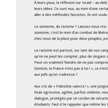
À leurs yeux, la réflexion sur Israël – au del
leurs idées. Ce sont eux, au nom d’une certai
aller à des méthodes fascistes. Ils ont voulu
Le sionisme, du racisme ? Laissez-nous rire. Ê
sionisme, c’est le nom d’un combat de libéra
chez nous de la place pour deux peuples, pour
Le racisme est partout, sur tant de vos camp
qu’on ne peut les compter, plus de slogans a
Peut-on vraiment feindre de ne pas comprendr
Sioniste, la France n’est pas à toi ! », ce n’
aux Juifs qu’on s’adresse ?
Aux cris de « Palestine vaincra ! », une poign
foule agressive, agitée, parfois violente, 
dialogue, protégés par un cordon de sécurité
étudiants. Faut-il te rappeler que même les P