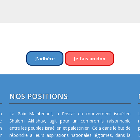
J'adhère
Je fais un don
NOS POSITIONS
a
La Paix Maintenant, à l’instar du mouvement israélien
e
Shalom Akhshav, agit pour un compromis raisonnable
m
entre les peuples israélien et palestinien. Cela dans le but de
r
répondre à leurs aspirations nationales légitimes, dans la