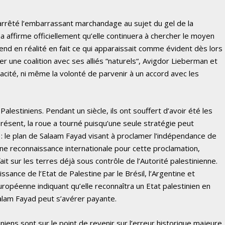
 arrêté l’embarrassant marchandage au sujet du gel de la
a affirme officiellement qu’elle continuera à chercher le moyen
end en réalité en fait ce qui apparaissait comme évident dès lors
 une coalition avec ses alliés “naturels“, Avigdor Lieberman et
pacité, ni même la volonté de parvenir à un accord avec les
alestiniens. Pendant un siècle, ils ont souffert d’avoir été les
présent, la roue a tourné puisqu’une seule stratégie peut
s : le plan de Salaam Fayad visant à proclamer l’indépendance de
’une reconnaissance internationale pour cette proclamation,
it sur les terres déjà sous contrôle de l’Autorité palestinienne.
nce de l’Etat de Palestine par le Brésil, l’Argentine et
uropéenne indiquant qu’elle reconnaîtra un Etat palestinien en
alam Fayad peut s’avérer payante.
niens sont sur le point de revenir sur l’erreur historique majeure