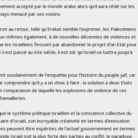
ivement accepté par le monde arabe alors qu’il aura cédé sur les
n pays menacé par ses voisins.
oit au retour, telle qu’Erekat semble l’exprimer, les Palestiniens
 eux-mêmes également, à de nouvelles décennies de violences et
ue les Israéliens finssent par abandonner le projet d’un Etat pour
 s’est passé au XXe siècle, il est sûr qu’Israël se battra jusqu’à
nt soudainement de l’empathie pour l’histoire du peuple juif, car
r comprendre qu’il y a un choix à faire : la solution à deux Etats
en comparaison de laquelle les explosions de violence de ces
amailleries.
e le système politique israélien et la conscience collective du
taire d’Israël, son incroyable créativité en termes d’innovation
hoses peuvent être espérées de l’actuel gouvernement en termes
de Israël soit la plus forte des parties au conflit, le paradoxe