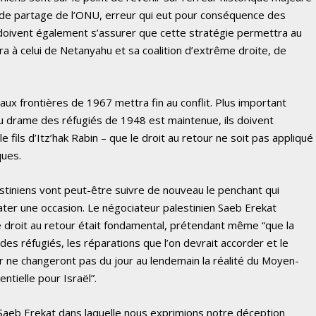
an de partage de l’ONU, erreur qui eut pour conséquence des
s doivent également s’assurer que cette stratégie permettra au
a à celui de Netanyahu et sa coalition d’extrême droite, de
 aux frontières de 1967 mettra fin au conflit. Plus important
du drame des réfugiés de 1948 est maintenue, ils doivent
 fils d’Itz’hak Rabin – que le droit au retour ne soit pas appliqué
ques.
stiniens vont peut-être suivre de nouveau le penchant qui
ater une occasion. Le négociateur palestinien Saeb Erekat
 droit au retour était fondamental, prétendant même “que la
des réfugiés, les réparations que l’on devrait accorder et le
ur ne changeront pas du jour au lendemain la réalité du Moyen-
ntielle pour Israël”.
 à Saeb Erekat dans laquelle nous exprimions notre déception