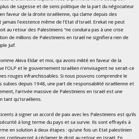
plus de sagesse et de sens politique de la part du négociateur
en faveur de la droite israélienne, qui clame depuis des
 jamais l’existence même de l’Etat d’Israël. Erekat ne peut
roit au retour des Palestiniens “ne conduira pas à une crise
llation de millions de Palestiniens en Israël ne signifiera rien de
le Juif.
 comme Akiva Eldar et moi, qui avons milité en faveur de la
ue l’OLP et le gouvernement israélien n’envisagent ne serait-ce
nes rouges infranchissables. Si nous pouvons comprendre le
 subies depuis 1948, une part de responsabilité israélienne et
ent, l’arrivée massive de Palestiniens en Israël est une
 tant qu’Israéliens.
ticents à signer un accord de paix avec les Palestiniens est qu’ils
sécurité à long terme du pays et sa survie. Ils sont effrayés à
orme en solution à deux étapes : qu’une fois un Etat palestinien
ens continueront à réclamer le droit au retour en Israël. En