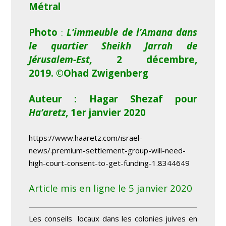
Métral
Photo
:
L’immeuble de l’Amana dans
le quartier
Sheikh Jarrah de
Jérusalem-Est,
2 décembre,
2019.
©Ohad Zwigenberg
Auteur : Hagar Shezaf pour
Ha’aretz
, 1
er
janvier 2020
https://www.haaretz.com/israel-
news/.premium-settlement-group-will-need-
high-court-consent-to-get-funding-1.8344649
Article mis en ligne le 5 janvier 2020
Les conseils locaux dans les colonies juives en