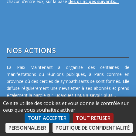
chacun d’entre eux, sur la base
des principes suivants...
NOS ACTIONS
La Paix Maintenant a organisé des centaines de
manifestations ou réunions publiques, à Paris comme en
province où des cercles de sympathisants se sont formés. Elle
diffuse régulièrement une newsletter à ses abonnés et prend
également la parole sur Judaïques FM.
En savoir plus...
Ce site utilise des cookies et vous donne le contrôle sur
ceux que vous souhaitez activer
TOUT ACCEPTER
TOUT REFUSER
PERSONNALISER
POLITIQUE DE CONFIDENTIALITÉ
©2026 La Paix Maintenant -
Plan de site