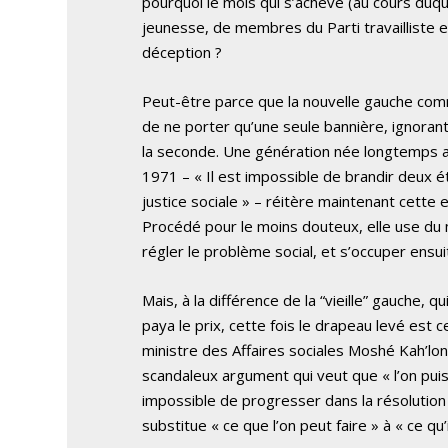
pourquoi le mois qui s’achève (au cours duq
jeunesse, de membres du Parti travailliste et
déception ?
Peut-être parce que la nouvelle gauche comm
de ne porter qu’une seule bannière, ignoran
la seconde. Une génération née longtemps 
1971 – « Il est impossible de brandir deux é
justice sociale » – réitère maintenant cette e
Procédé pour le moins douteux, elle use du 
régler le problème social, et s’occuper ensuit
Mais, à la différence de la “vieille” gauche, 
paya le prix, cette fois le drapeau levé est ce
ministre des Affaires sociales Moshé Kah’lon
scandaleux argument qui veut que « l’on puis
impossible de progresser dans la résolution 
substitue « ce que l’on peut faire » à « ce qu’