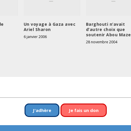
de
Un voyage à Gaza avec
Barghouti n’avait
Ariel Sharon
d’autre choix que
soutenir Abou Maz
6 janvier 2006
28 novembre 2004
J'adhère
Je fais un don