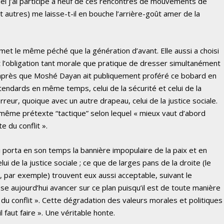
uel j’ai participé à neuf de ces rencontres de mouvements de
 autres) me laisse-t-il en bouche l’arrière-goût amer de la
et le même péché que la génération d’avant. Elle aussi a choisi
t l’obligation tant morale que pratique de dresser simultanément
après que Moshé Dayan ait publiquement proféré ce bobard en
tendards en même temps, celui de la sécurité et celui de la
rreur, quoique avec un autre drapeau, celui de la justice sociale.
même prétexte “tactique” selon lequel « mieux vaut d’abord
e du conflit ».
qui porta en son temps la bannière impopulaire de la paix et en
lui de la justice sociale ; ce que de larges pans de la droite (le
, par exemple) trouvent eux aussi acceptable, suivant le
se aujourd’hui avancer sur ce plan puisqu’il est de toute manière
du conflit ». Cette dégradation des valeurs morales et politiques
il faut faire ». Une véritable honte.