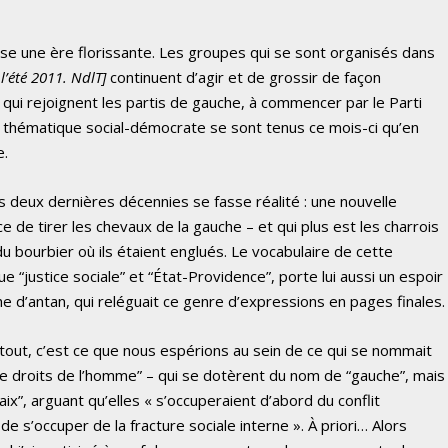
rse une ère florissante. Les groupes qui se sont organisés dans
 l’été 2011. NdlT]
continuent d’agir et de grossir de façon
qui rejoignent les partis de gauche, à commencer par le Parti
 à thématique social-démocrate se sont tenus ce mois-ci qu’en
e.
 deux dernières décennies se fasse réalité : une nouvelle
e de tirer les chevaux de la gauche – et qui plus est les charrois
du bourbier où ils étaient englués. Le vocabulaire de cette
 “justice sociale” et “État-Providence”, porte lui aussi un espoir
he d’antan, qui reléguait ce genre d’expressions en pages finales.
rès tout, c’est ce que nous espérions au sein de ce qui se nommait
s de droits de l’homme” – qui se dotèrent du nom de “gauche”, mais
aix”, arguant qu’elles « s’occuperaient d’abord du conflit
 de s’occuper de la fracture sociale interne ». À priori… Alors