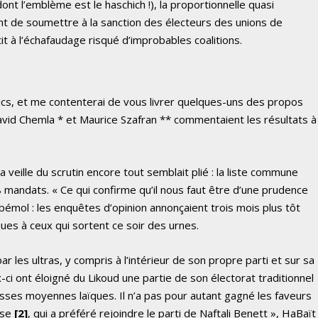
ont l’emblème est le haschich !), la proportionnelle quasi
ant de soumettre à la sanction des électeurs des unions de
it à l’échafaudage risqué d’improbables coalitions.
tics, et me contenterai de vous livrer quelques-uns des propos
vid Chemla * et Maurice Szafran ** commentaient les résultats à
a veille du scrutin encore tout semblait plié : la liste commune
8 mandats. « Ce qui confirme qu’il nous faut être d’une prudence
bémol : les enquêtes d’opinion annonçaient trois mois plus tôt
ques à ceux qui sortent ce soir des urnes.
 les ultras, y compris à l’intérieur de son propre parti et sur sa
ci ont éloigné du Likoud une partie de son électorat traditionnel
classes moyennes laïques. Il n’a pas pour autant gagné les faveurs
use
[2]
, qui a préféré rejoindre le parti de Naftali Benett », HaBaït