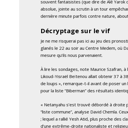
souvent fantaisistes (que dire de Alé Yarok d
absolue, jointe au scrutin à un tour empêch
dernière minute parfois contre nature, about
Décryptage sur le vif
Je ne me risquerai pas ici au jeu des pronos
glanés le 22 au soir au Centre Medem, où Da
mesure qu’ils nous parvenaient.
À lire les sondages, note Maurice Szafran, à l
Likoud-Yisraël Beïtenou allait obtenir 37 à 3
de loups », remarque-t-il avant de poser un 
pour la liste “Biberman” des résultats identi
« Netanyahu s’est trouvé débordé à droite par
“liste commune”, analyse David Chemla. Ceux-
; lequel a rallié Yesh Atid, plus proche des 
d’une extrême-droite nationaliste et religie