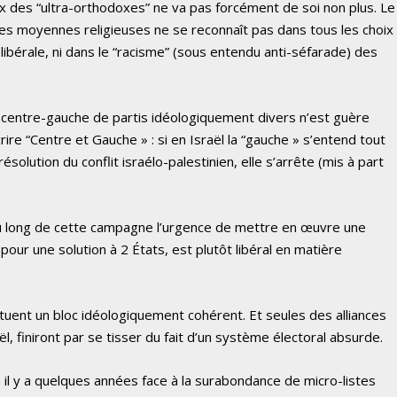
ix des “ultra-orthodoxes” ne va pas forcément de soi non plus. Le
ses moyennes religieuses ne se reconnaît pas dans tous les choix
libérale, ni dans le “racisme” (sous entendu anti-séfarade) des
centre-gauche de partis idéologiquement divers n’est guère
ire “Centre et Gauche » : si en Israël la “gauche » s’entend tout
solution du conflit israélo-palestinien, elle s’arrête (mis à part
t au long de cette campagne l’urgence de mettre en œuvre une
dit pour une solution à 2 États, est plutôt libéral en matière
tituent un bloc idéologiquement cohérent. Et seules des alliances
 finiront par se tisser du fait d’un système électoral absurde.
é il y a quelques années face à la surabondance de micro-listes