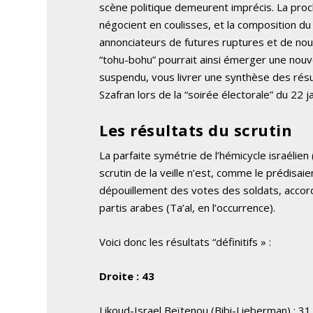
scène politique demeurent imprécis. La procla
négocient en coulisses, et la composition du
annonciateurs de futures ruptures et de nouv
“tohu-bohu” pourrait ainsi émerger une nouv
suspendu, vous livrer une synthèse des résu
Szafran lors de la “soirée électorale” du 22
Les résultats du scrutin
La parfaite symétrie de l’hémicycle israélien 
scrutin de la veille n’est, comme le prédisaie
dépouillement des votes des soldats, accor
partis arabes (Ta’al, en l’occurrence).
Voici donc les résultats “définitifs » :
Droite : 43
Likoud-Israel Beïtenou (Bibi-Lieberman) : 31