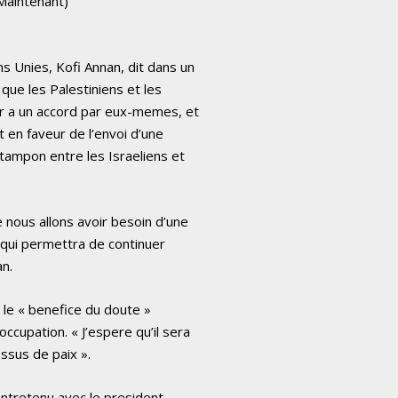
Maintenant)
s Unies, Kofi Annan, dit dans un
ue les Palestiniens et les
ir a un accord par eux-memes, et
t en faveur de l’envoi d’une
 tampon entre les Israeliens et
 nous allons avoir besoin d’une
t qui permettra de continuer
an.
n le « benefice du doute »
ccupation. « J’espere qu’il sera
essus de paix ».
entretenu avec le president