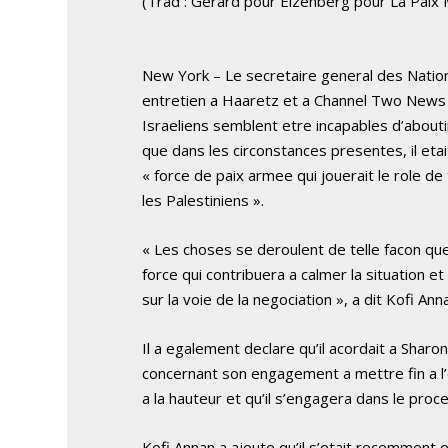
(Trad : Gérard pour Eizenberg pour La Paix 
New York – Le secretaire general des Nation
entretien a Haaretz et a Channel Two News q
Israeliens semblent etre incapables d’about
que dans les circonstances presentes, il etai
« force de paix armee qui jouerait le role de
les Palestiniens ».
« Les choses se deroulent de telle facon que
force qui contribuera a calmer la situation e
sur la voie de la negociation », a dit Kofi Ann
Il a egalement declare qu’il acordait a Sharo
concernant son engagement a mettre fin a l’o
a la hauteur et qu’il s’engagera dans le proc
Kofi Annan a ajoute qu’il s’etait recemment 