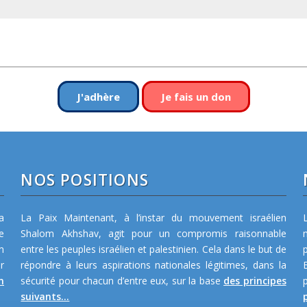
J'adhère
Je fais un don
NOS POSITIONS
a
La Paix Maintenant, à l’instar du mouvement israélien
e
Shalom Akhshav, agit pour un compromis raisonnable
m
entre les peuples israélien et palestinien. Cela dans le but de
r
répondre à leurs aspirations nationales légitimes, dans la
n
sécurité pour chacun d’entre eux, sur la base
des principes
suivants...
p