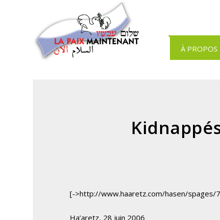
Panneau de gestion des cookies
À PROPOS
Kidnappés
[->http://www.haaretz.com/hasen/spages/7
Ha’aretz, 28 juin 2006