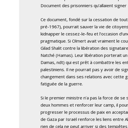
Document des prisonniers qu’allaient signe
Ce document, fondé sur la cessation de toute v
pré-1967), pourrait sauver la vie de citoyens
kidnapper le cessez-le-feu et l’occasion d’un
pragmatique. Si Olmert avait vraiment le co
Gilad Shalit contre la libération des signat
Natché (Hamas). Leur libération porterait un
Damas, ndt) qui est prêt à combattre les enf
palestiniens. Il ne pourrait pas y avoir de sign
changement dans ses relations avec cette gra
fatiguée de la guerre.
Si le premier ministre n’a pas la force de se 
deux hommes et renforcer leur camp, il pour
progresser le processus de paix en acceptant
de Gaza par Israël renforce les liens entre 
rien de cela ne peut arriver si des tempête