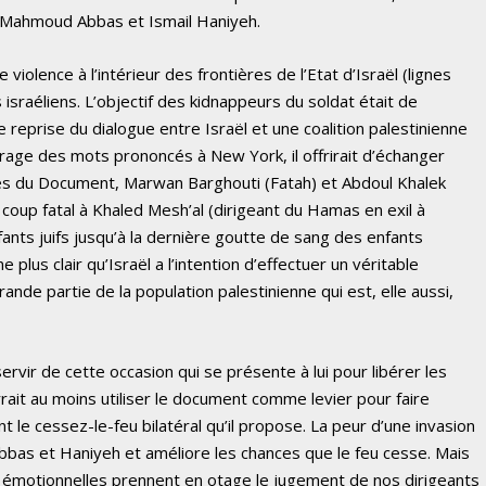
r Mahmoud Abbas et Ismail Haniyeh.
iolence à l’intérieur des frontières de l’Etat d’Israël (lignes
 israéliens. L’objectif des kidnappeurs du soldat était de
e reprise du dialogue entre Israël et une coalition palestinienne
urage des mots prononcés à New York, il offrirait d’échanger
aires du Document, Marwan Barghouti (Fatah) et Abdoul Khalek
 coup fatal à Khaled Mesh’al (dirigeant du Hamas en exil à
ants juifs jusqu’à la dernière goutte de sang des enfants
e plus clair qu’Israël a l’intention d’effectuer un véritable
nde partie de la population palestinienne qui est, elle aussi,
servir de cette occasion qui se présente à lui pour libérer les
rait au moins utiliser le document comme levier pour faire
 le cessez-le-feu bilatéral qu’il propose. La peur d’une invasion
Abbas et Haniyeh et améliore les chances que le feu cesse. Mais
s émotionnelles prennent en otage le jugement de nos dirigeants