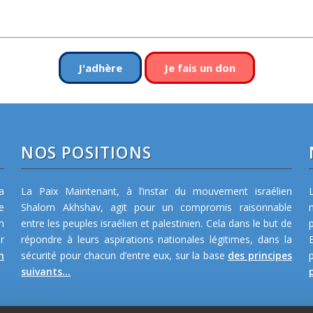
J'adhère
Je fais un don
NOS POSITIONS
a
La Paix Maintenant, à l’instar du mouvement israélien
e
Shalom Akhshav, agit pour un compromis raisonnable
m
entre les peuples israélien et palestinien. Cela dans le but de
r
répondre à leurs aspirations nationales légitimes, dans la
n
sécurité pour chacun d’entre eux, sur la base
des principes
suivants...
p