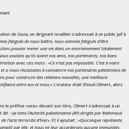
enant
ation de Gaza, un dirigeant israélien s’adressait à un public juif à
es fatigués de nous battre, nous sommes fatigués d’être
oulons pouvoir mener une vie dans un environnement totalement
 Nous voulons qu’ils soient nos amis, nos partenaires, nos bons
d’émotion avec ces mots :
«Ce n’est pas impossible. C’est à notre
 et si nous réussissons à convaincre nos partenaires palestiniens de
ns pour construire des relations nouvelles, une meilleure
nfiance entre eux et nous.»
L’orateur était Ehoud Olmert, alors
ans le préfixe «vice» devant son titre, Olmert s’adressait à un
t dit :
«Je tiens l’Autorité palestinienne (AP) dirigée par Mahmoud
 l’acte terroriste d’hier»
. Et il ajoutait :
«Quiconque représente
accomplit par elle, et nous ne leur accorderons aucune immunité»
.