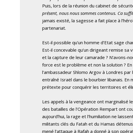
Puis, lors de la réunion du cabinet de sécurité l
présent, nous nous sommes contenus. Ca suffit
jamais existé, la sagesse a fait place à l’hé
partenariat.
Est-il possible qu’un homme d’Etat sage cha
Est-il concevable qu’un dirigeant remise sa vi
et la capture de leur camarade ? N’avons-nou
force est le problème et non la solution ? En 
l’ambassadeur Shlomo Argov à Londres par le
entraîné Israël dans le bourbier libanais. En 
prétexte pour conquérir les territoires et éli
Les appels à la vengeance ont marginalisé le
des batailles de l’Opération Rempart ont cou
aujourd’hui, la rage et l’humiliation ne laisse
militants clés du Fatah et du Hamas détenus e
mené l’attaque à Rafah a donné à son opératio