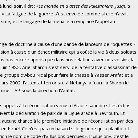
undi soir, il dit :
«Le monde en a assez des Palestiniens. Jusqu’à
.»
La fatigue de la guerre s’est envolée comme si elle n’avait
roïsme, et le langage de la menace a remplacé l’appel au
nge de doctrine à cause d’une bande de lanceurs de roquettes ?
sion à cause d’un échec militaire qui a coûté la vie à deux soldats
s pas encore appris que dans nos relations avec nos voisins, la
juin 1982, Ariel Sharon s’est servi de la tentative d’assassinat de
 groupe d’Abou Nidal pour faire la chasse à Yasser Arafat et a
mars 2002, l’attentat terroriste à Netanya a fourni à Sharon le
miner l’AP sous la direction d’Arafat.
s appels à la réconciliation venus d’Arabie saoudite. Les échos
vert la déclaration de paix de la Ligue arabe à Beyrouth. Et
nt aucune chance à la première initiative de réconciliation par des
n Israël. Ce n’est pas un hasard si le groupe qui a planifié et
n le nom de code d’»Illusions perdues». L’«illusion», c’est le