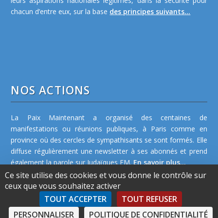
leurs aspirations nationales légitimes, dans la sécurité pour
chacun d’entre eux, sur la base
des principes suivants...
NOS ACTIONS
La Paix Maintenant a organisé des centaines de
manifestations ou réunions publiques, à Paris comme en
province où des cercles de sympathisants se sont formés. Elle
diffuse régulièrement une newsletter à ses abonnés et prend
également la parole sur Judaïques FM.
En savoir plus...
Ce site utilise des cookies et vous donne le contrôle sur
ceux que vous souhaitez activer
TOUT ACCEPTER
TOUT REFUSER
PERSONNALISER
POLITIQUE DE CONFIDENTIALITÉ
©2026 La Paix Maintenant -
Plan de site