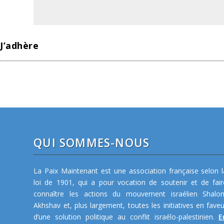
J’adhère
QUI SOMMES-NOUS
La Paix Maintenant est une association française selon l
loi de 1901, qui a pour vocation de soutenir et de fair
connaître les actions du mouvement israélien Shalo
Akhshav et, plus largement, toutes les initiatives en faveu
d’une solution politique au conflit israélo-palestinien.
E