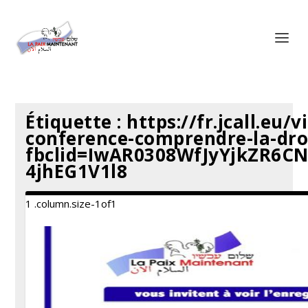
Panneau de gestion des cookies
Étiquette :
https://fr.jcall.eu
conference-comprendre-la-droi
fbclid=IwAR0308WfJyYjkZR6C
4jhEG1V1l8