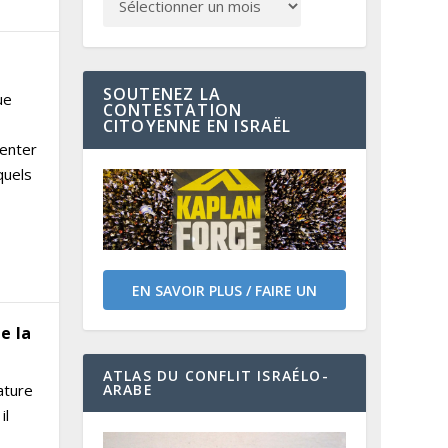
SOUTENEZ LA
ue
CONTESTATION
CITOYENNE EN ISRAËL
ienter
quels
EN SAVOIR PLUS / FAIRE UN
DON
e la
ATLAS DU CONFLIT ISRAÉLO-
ARABE
ature
il