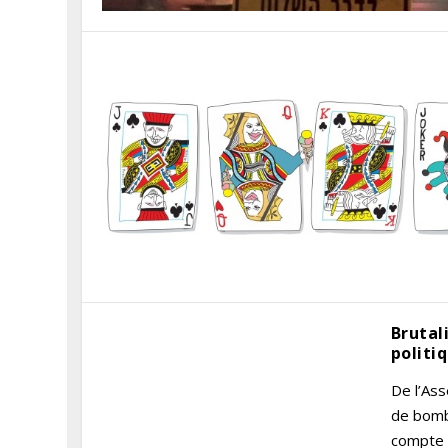
Brutal
politi
De l’Ass
de bomb
compte h