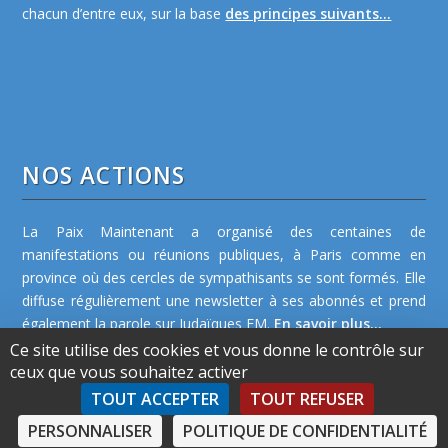
chacun d’entre eux, sur la base
des principes suivants...
NOS ACTIONS
La Paix Maintenant a organisé des centaines de
manifestations ou réunions publiques, à Paris comme en
province où des cercles de sympathisants se sont formés. Elle
diffuse régulièrement une newsletter à ses abonnés et prend
également la parole sur Judaïques FM.
En savoir plus...
Ce site utilise des cookies et vous donne le contrôle sur
ceux que vous souhaitez activer
TOUT ACCEPTER
TOUT REFUSER
PERSONNALISER
POLITIQUE DE CONFIDENTIALITÉ
©2026 La Paix Maintenant -
Plan de site