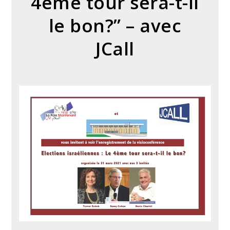
4ème tour sera-t-il
le bon?” – avec
JCall