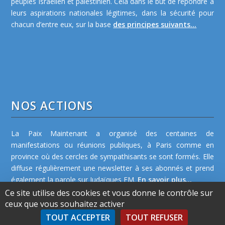
peuples israélien et palestinien. Cela dans le but de répondre à
leurs aspirations nationales légitimes, dans la sécurité pour
chacun d’entre eux, sur la base
des principes suivants...
NOS ACTIONS
La Paix Maintenant a organisé des centaines de
manifestations ou réunions publiques, à Paris comme en
province où des cercles de sympathisants se sont formés. Elle
diffuse régulièrement une newsletter à ses abonnés et prend
également la parole sur Judaïques FM.
En savoir plus...
Ce site utilise des cookies et vous donne le contrôle sur
ceux que vous souhaitez activer
TOUT ACCEPTER
TOUT REFUSER