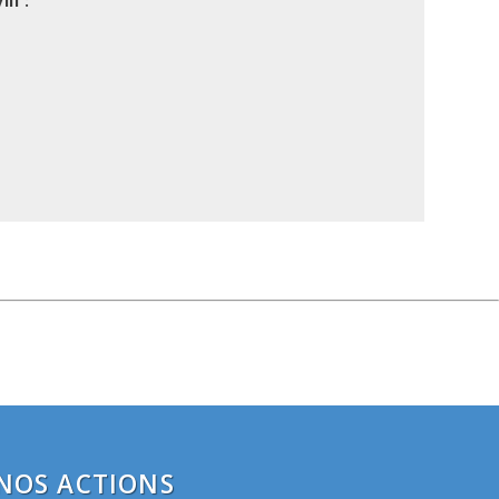
li :
e
NOS ACTIONS