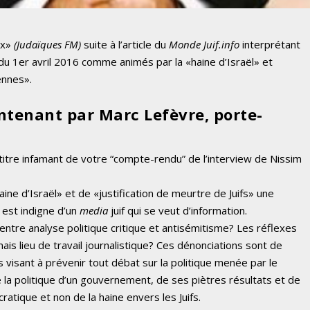
ix»
(Judaïques FM)
suite à l’article du
Monde Juif.info
interprétant
n du 1er avril 2016 comme animés par la «haine d’Israël» et
ennes».
ntenant par Marc Lefèvre, porte-
itre infamant de votre “compte-rendu” de l’interview de Nissim
aine d’Israël» et de «justification de meurtre de Juifs» une
 est indigne d’un
media
juif qui se veut d’information.
entre analyse politique critique et antisémitisme? Les réflexes
ais lieu de travail journalistique? Ces dénonciations sont de
ns visant à prévenir tout débat sur la politique menée par le
e la politique d’un gouvernement, de ses piètres résultats et de
atique et non de la haine envers les Juifs.