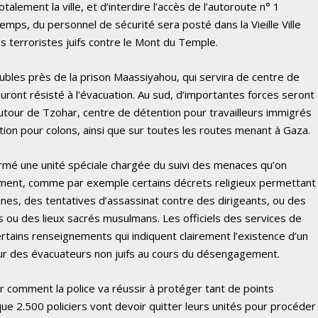
alement la ville, et d’interdire l’accès de l’autoroute n° 1
mps, du personnel de sécurité sera posté dans la Vieille Ville
 terroristes juifs contre le Mont du Temple.
ubles près de la prison Maassiyahou, qui servira de centre de
auront résisté à l’évacuation. Au sud, d’importantes forces seront
autour de Tzohar, centre de détention pour travailleurs immigrés
ntion pour colons, ainsi que sur toutes les routes menant à Gaza.
rmé une unité spéciale chargée du suivi des menaces qu’on
ement, comme par exemple certains décrets religieux permettant
es, des tentatives d’assassinat contre des dirigeants, ou des
s ou des lieux sacrés musulmans. Les officiels des services de
ertains renseignements qui indiquent clairement l’existence d’un
 sur des évacuateurs non juifs au cours du désengagement.
r comment la police va réussir à protéger tant de points
ue 2.500 policiers vont devoir quitter leurs unités pour procéder