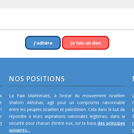
J'adhère
Je fais un don
NOS POSITIONS
a
La Paix Maintenant, à l’instar du mouvement israélien
e
Shalom Akhshav, agit pour un compromis raisonnable
m
entre les peuples israélien et palestinien. Cela dans le but de
r
répondre à leurs aspirations nationales légitimes, dans la
n
sécurité pour chacun d’entre eux, sur la base
des principes
suivants...
p