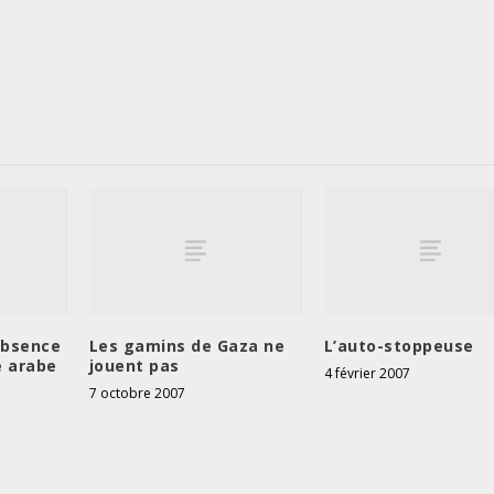
’absence
Les gamins de Gaza ne
L’auto-stoppeuse
e arabe
jouent pas
4 février 2007
7 octobre 2007