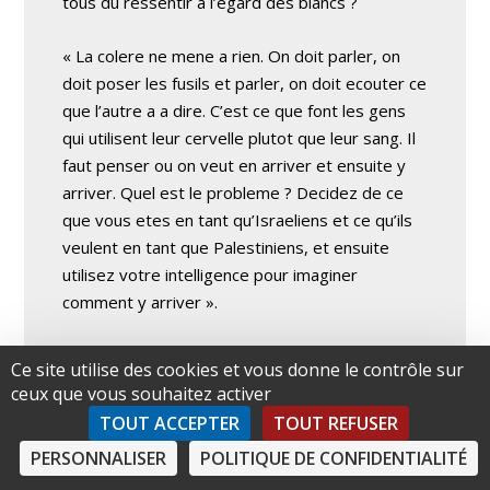
tous du ressentir a l’egard des blancs ?
« La colere ne mene a rien. On doit parler, on
doit poser les fusils et parler, on doit ecouter ce
que l’autre a a dire. C’est ce que font les gens
qui utilisent leur cervelle plutot que leur sang. Il
faut penser ou on veut en arriver et ensuite y
arriver. Quel est le probleme ? Decidez de ce
que vous etes en tant qu’Israeliens et ce qu’ils
veulent en tant que Palestiniens, et ensuite
utilisez votre intelligence pour imaginer
comment y arriver ».
De Klerk : « Vous devez travailler avec les
Ce site utilise des cookies et vous donne le contrôle sur
dirigeants que vous avez. Vous
ceux que vous souhaitez activer
ne pouvez pas importer des dirigeants, vous
TOUT ACCEPTER
TOUT REFUSER
devez les creer ».
PERSONNALISER
POLITIQUE DE CONFIDENTIALITÉ