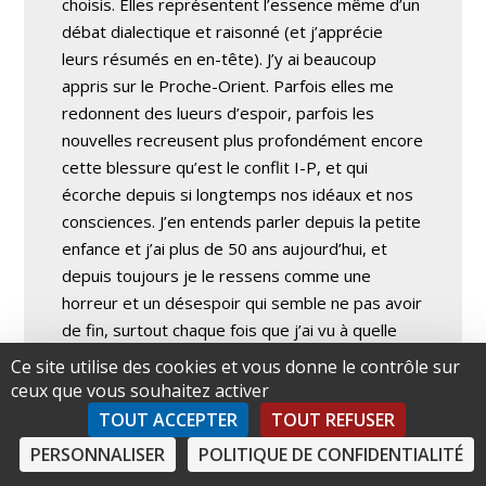
choisis. Elles représentent l’essence même d’un
débat dialectique et raisonné (et j’apprécie
leurs résumés en en-tête). J’y ai beaucoup
appris sur le Proche-Orient. Parfois elles me
redonnent des lueurs d’espoir, parfois les
nouvelles recreusent plus profondément encore
cette blessure qu’est le conflit I-P, et qui
écorche depuis si longtemps nos idéaux et nos
consciences. J’en entends parler depuis la petite
enfance et j’ai plus de 50 ans aujourd’hui, et
depuis toujours je le ressens comme une
horreur et un désespoir qui semble ne pas avoir
de fin, surtout chaque fois que j’ai vu à quelle
vitesse les conversations sur ce sujet peuvent
Ce site utilise des cookies et vous donne le contrôle sur
dégénérer en pugilats verbaux. Les
ceux que vous souhaitez activer
informations que vous donnez me permettent
TOUT ACCEPTER
TOUT REFUSER
d’intervenir dans ces conversations d’une façon
PERSONNALISER
POLITIQUE DE CONFIDENTIALITÉ
calme et raisonnée; peu de gens sont