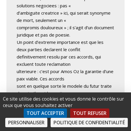
solutions negociees : pas «
d’ambiguite creatrice » ici, qui serait synonyme
de mort, seulement un «
compromis douloureux » ; il s’agit d’un document
juridique et pas de poesie.
Un point d’extreme importance est que les
deux parties declarent le conflit
definitivement resolu par ces accords, qui
excluent toute reclamation
ulterieure : c’est pour Amos Oz la garantie d’une
paix viable. Ces accords
sont en quelque sorte le modele du futur traite
de paix. Ils ont le merite
Ce site utilise des cookies et vous donne le contrôle sur
d’offrir aux deux peuples une perspective
ceux que vous souhaitez activer
differente de la terreur et des
TOUT ACCEPTER
TOUT REFUSER
humiliations quotidiennes, de leur ouvrir non pas
PERSONNALISER
POLITIQUE DE CONFIDENTIALITÉ
encore une porte de
sortie, mais au moins une fenetre sur un avenir