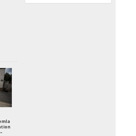
hemla
ation
 –