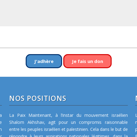
J'adhère
Je fais un don
NOS POSITIONS
a
La Paix Maintenant, à l’instar du mouvement israélien
e
Shalom Akhshav, agit pour un compromis raisonnable
m
entre les peuples israélien et palestinien. Cela dans le but de
r
répondre à leurs aspirations nationales légitimes, dans la