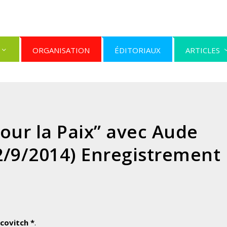
ORGANISATION
ÉDITORIAUX
ARTICLES
our la Paix” avec Aude
2/9/2014) Enregistrement
covitch *
.