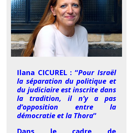
Ilana CICUREL : “
Pour Israël
la séparation du politique et
du judiciaire est inscrite dans
la tradition, il n’y a pas
d’opposition entre la
démocratie et la Thora
”
Dans le cadre de