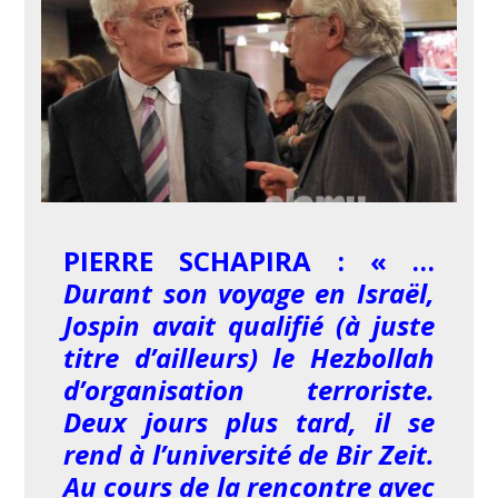
PIERRE SCHAPIRA : « …
Durant son voyage en Israël,
Jospin avait qualifié (à juste
titre d’ailleurs) le Hezbollah
d’organisation terroriste.
Deux jours plus tard, il se
rend à l’université de Bir Zeit.
Au cours de la rencontre avec