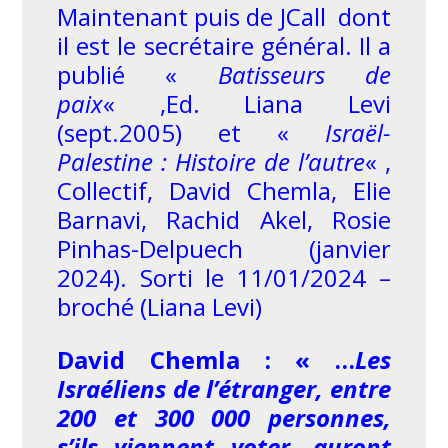
Maintenant puis de JCall dont
il est le secrétaire général. Il a
publié «
Batisseurs de
paix
« ,Ed. Liana Levi
(sept.2005)
et «
Israël-
Palestine : Histoire de l’autre
« ,
Collectif, David Chemla, Elie
Barnavi, Rachid Akel, Rosie
Pinhas-Delpuech (janvier
2024).
Sorti le 11/01/2024 –
broché (Liana Levi)
David Chemla : « …
Les
Israéliens de l’étranger, entre
200 et 300 000 personnes,
s’ils viennent voter, auront