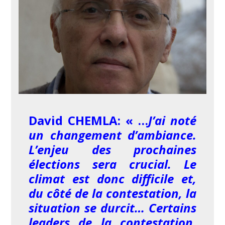
David CHEMLA: « …
J’ai noté
un changement d’ambiance.
L’enjeu des prochaines
élections sera crucial. Le
climat est donc difficile et,
du côté de la contestation, la
situation se durcit… Certains
leaders de la contestation,