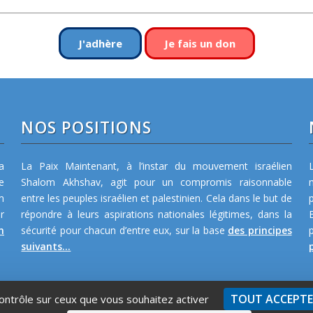
J'adhère
Je fais un don
NOS POSITIONS
a
La Paix Maintenant, à l’instar du mouvement israélien
e
Shalom Akhshav, agit pour un compromis raisonnable
m
entre les peuples israélien et palestinien. Cela dans le but de
r
répondre à leurs aspirations nationales légitimes, dans la
n
sécurité pour chacun d’entre eux, sur la base
des principes
suivants...
p
TOUT ACCEPT
contrôle sur ceux que vous souhaitez activer