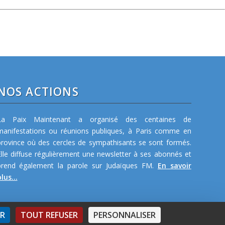
NOS ACTIONS
La Paix Maintenant a organisé des centaines de
manifestations ou réunions publiques, à Paris comme en
province où des cercles de sympathisants se sont formés.
Elle diffuse régulièrement une newsletter à ses abonnés et
prend également la parole sur Judaïques FM.
En savoir
lus...
ER
TOUT REFUSER
PERSONNALISER