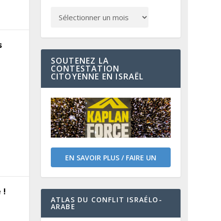
s
SOUTENEZ LA
CONTESTATION
CITOYENNE EN ISRAËL
é !
EN SAVOIR PLUS / FAIRE UN
DON
 !
ATLAS DU CONFLIT ISRAÉLO-
ARABE