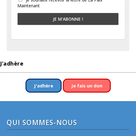
Maintenant
J’adhère
J'adhère
Je fais un don
QUI SOMMES-NOUS