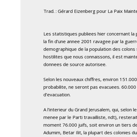
Trad. : Gérard Eizenberg pour La Paix Maint
Les statistiques publiees hier concernant la
la fin d’une annee 2001 ravagee par la guerr
demographique de la population des colons s
hostilites que nous connaissons, il est main
donnees de source autorisee.
Selon les nouveaux chiffres, environ 151.000 
probabilite, ne seront pas evacuees. 60.000 
d’evacuation.
A l’interieur du Grand Jerusalem, qui, selon 
menee par le Parti travailliste, ndt), restera
moment 76.000 juifs, soit environ un tiers d
Adumim, Betar Ilit, la plupart des colonies du