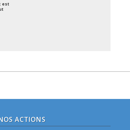
x est
ut
NOS ACTIONS