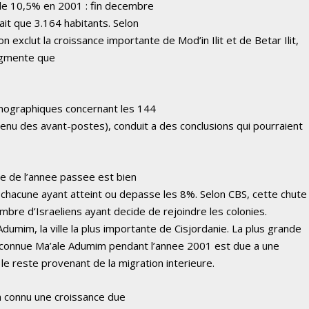
r de 10,5% en 2001 : fin decembre
ait que 3.164 habitants. Selon
n exclut la croissance importante de Mod’in Ilit et de Betar Ilit,
augmente que
emographiques concernant les 144
tenu des avant-postes), conduit a des conclusions qui pourraient
ce de l’annee passee est bien
, chacune ayant atteint ou depasse les 8%. Selon CBS, cette chute
bre d’Israeliens ayant decide de rejoindre les colonies.
Adumim, la ville la plus importante de Cisjordanie. La plus grande
 connue Ma’ale Adumim pendant l’annee 2001 est due a une
le reste provenant de la migration interieure.
 a connu une croissance due