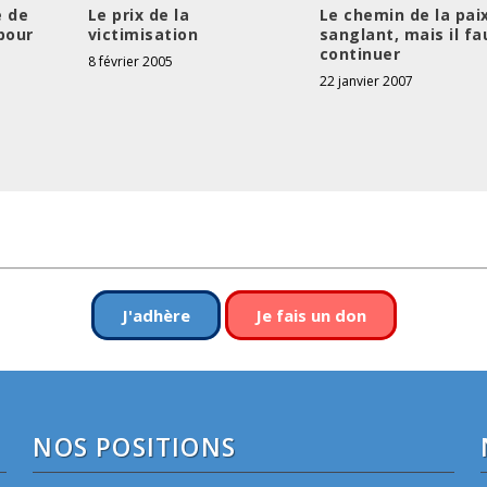
e de
Le prix de la
Le chemin de la pai
pour
victimisation
sanglant, mais il fa
continuer
8 février 2005
22 janvier 2007
J'adhère
Je fais un don
NOS POSITIONS