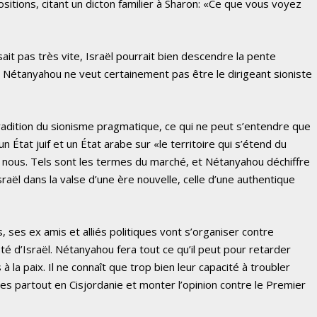
itions, citant un dicton familier à Sharon: «Ce que vous voyez
sait pas très vite, Israël pourrait bien descendre la pente
t Nétanyahou ne veut certainement pas être le dirigeant sioniste
 tradition du sionisme pragmatique, ce qui ne peut s’entendre que
 État juif et un État arabe sur «le territoire qui s’étend du
 nous. Tels sont les termes du marché, et Nétanyahou déchiffre
 Israël dans la valse d’une ère nouvelle, celle d’une authentique
, ses ex amis et alliés politiques vont s’organiser contre
côté d’Israël. Nétanyahou fera tout ce qu’il peut pour retarder
 à la paix. Il ne connaît que trop bien leur capacité à troubler
gales partout en Cisjordanie et monter l’opinion contre le Premier