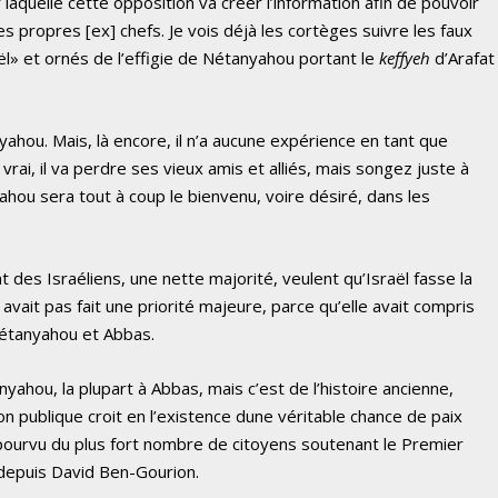
r laquelle cette opposition va créer l’information afin de pouvoir
es propres [ex] chefs. Je vois déjà les cortèges suivre les faux
ël» et ornés de l’effigie de Nétanyahou portant le
keffyeh
d’Arafat
nyahou. Mais, là encore, il n’a aucune expérience en tant que
vrai, il va perdre ses vieux amis et alliés, mais songez juste à
ahou sera tout à coup le bienvenu, voire désiré, dans les
t des Israéliens, une nette majorité, veulent qu’Israël fasse la
 avait pas fait une priorité majeure, parce qu’elle avait compris
 Nétanyahou et Abbas.
yahou, la plupart à Abbas, mais c’est de l’histoire ancienne,
ion publique croit en l’existence dune véritable chance de paix
pourvu du plus fort nombre de citoyens soutenant le Premier
 depuis David Ben-Gourion.