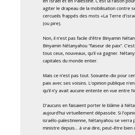
en Israël et en Palestine. C’est la raison pou
agiter le drapeau de la mobilisation contre s
cercueils frappés des mots «La Terre d’Isra
(ou pire).
Non, il n’est pas facile d’être Binyamin Néta
Binyamin Nétanyahou “faiseur de paix”. C’est 
tous ceux, nouveaux, qu’il va gagner. Nétany
capitales du monde entier.
Mais ce n’est pas tout. Soixante-dix pour cen
paix avec ses voisins. L’opinion publique n’en
qu’il n’y avait aucune entente en vue entre
D’aucuns en faisaient porter le blâme à Nétan
aujourd’hui virtuellement dépassée. Si l’opin
israélo-palestinienne, Nétanyahou se verra 
ministre depuis… à vrai dire, peut-être bien