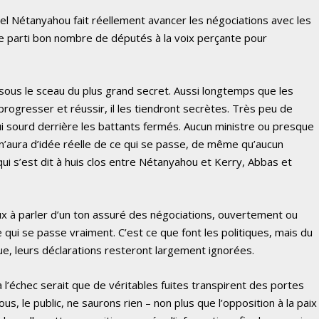
uel Nétanyahou fait réellement avancer les négociations avec les
re parti bon nombre de députés à la voix perçante pour
.
sous le sceau du plus grand secret. Aussi longtemps que les
progresser et réussir, il les tiendront secrètes. Très peu de
i sourd derrière les battants fermés. Aucun ministre ou presque
n n’aura d’idée réelle de ce qui se passe, de même qu’aucun
ui s’est dit à huis clos entre Nétanyahou et Kerry, Abbas et
x à parler d’un ton assuré des négociations, ouvertement ou
qui se passe vraiment. C’est ce que font les politiques, mais du
que, leurs déclarations resteront largement ignorées.
 l’échec serait que de véritables fuites transpirent des portes
s, le public, ne saurons rien – non plus que l’opposition à la paix