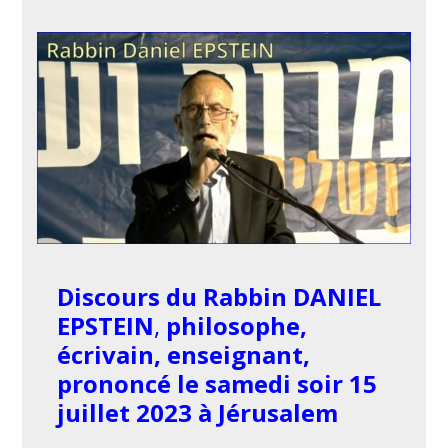
Discours du
Rabbin DANIEL
EPSTEIN
,
philosophe,
écrivain, enseignant,
prononcé le samedi soir 15
juillet 2023 à Jérusalem