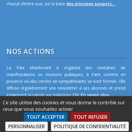
chacun d’entre eux, sur la base
des principes suivants...
NOS ACTIONS
La Paix Maintenant a organisé des centaines de
manifestations ou réunions publiques, à Paris comme en
province où des cercles de sympathisants se sont formés. Elle
diffuse régulièrement une newsletter à ses abonnés et prend
également la parole sur Judaïques FM.
En savoir plus...
Ce site utilise des cookies et vous donne le contrôle sur
ceux que vous souhaitez activer
TOUT ACCEPTER
TOUT REFUSER
PERSONNALISER
POLITIQUE DE CONFIDENTIALITÉ
©2026 La Paix Maintenant -
Plan de site