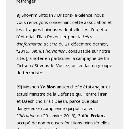
l’étranger.
8]
Shovrim Shtiqah / Brisons-le-Silence: nous
vous renvoyons concernant cette association et
les attaques haineuses dont elle l’est l’objet à
l’éditorial d’Ilan Rozenkier pour la
Lettre
d’information de LPM
du 21 décembre dernier,
“2015…
Annus horribilis?”
, consultable sur notre
site: [
; à noter en particulier la campagne de Im
Tirtsou / Si-vous-le-Voulez, qui en fait un groupe
de terroristes.
[9]
Mosheh
Ya’âlon
ancien chef d’état-major et
actuel ministre de la Défense qui, «entre l’Iran
et Daesh choisirait Daesh, parce que plus
dangereux» (comprenne qui pourra, voir
Libération
du 20 janvier 2016); Guilâd
Erdan
a
occupé de nombreuses fonctions ministérielles,