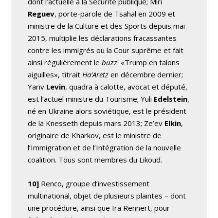
dont l’actuelle à la Sécurité publique; Miri
Reguev
, porte-parole de Tsahal en 2009 et
ministre de la Culture et des Sports depuis mai
2015, multiplie les déclarations fracassantes
contre les immigrés ou la Cour suprême et fait
ainsi régulièrement le
buzz
: «Trump en talons
aiguilles», titrait
Ha’Aretz
en décembre dernier;
Yariv
Levin
, quadra à calotte, avocat et député,
est l’actuel ministre du Tourisme; Yuli
Edelstein
,
né en Ukraine alors soviétique, est le président
de la Knesseth depuis mars 2013; Ze’ev
Elkin
,
originaire de Kharkov, est le ministre de
l’Immigration et de l’Intégration de la nouvelle
coalition. Tous sont membres du Likoud.
10]
Renco, groupe d’investissement
multinational, objet de plusieurs plaintes – dont
une procédure, ainsi que Ira Rennert, pour