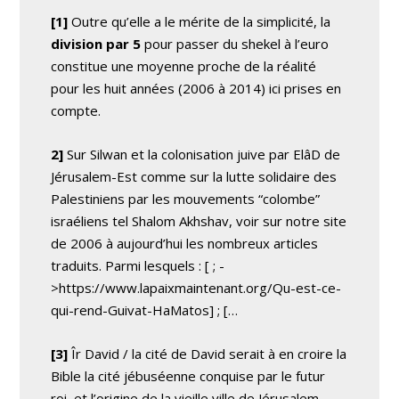
[1]
Outre qu’elle a le mérite de la simplicité, la
division par 5
pour passer du shekel à l’euro
constitue une moyenne proche de la réalité
pour les huit années (2006 à 2014) ici prises en
compte.
2]
Sur Silwan et la colonisation juive par ElâD de
Jérusalem-Est comme sur la lutte solidaire des
Palestiniens par les mouvements “colombe”
israéliens tel Shalom Akhshav, voir sur notre site
de 2006 à aujourd’hui les nombreux articles
traduits. Parmi lesquels : [
;
-
>https://www.lapaixmaintenant.org/Qu-est-ce-
qui-rend-Guivat-HaMatos] ; [
…
[3]
Îr David / la cité de David serait à en croire la
Bible la cité jébuséenne conquise par le futur
roi, et l’origine de la vieille ville de Jérusalem,