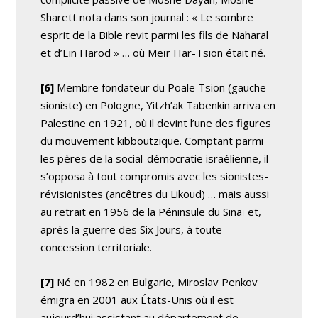
Sharett nota dans son journal : « Le sombre
esprit de la Bible revit parmi les fils de Naharal
et d’Ein Harod » … où Meïr Har-Tsion était né.
[6]
Membre fondateur du Poale Tsion (gauche
sioniste) en Pologne, Yitzh’ak Tabenkin arriva en
Palestine en 1921, où il devint l’une des figures
du mouvement kibboutzique. Comptant parmi
les pères de la social-démocratie israélienne, il
s’opposa à tout compromis avec les sionistes-
révisionistes (ancêtres du Likoud) … mais aussi
au retrait en 1956 de la Péninsule du Sinaï et,
après la guerre des Six Jours, à toute
concession territoriale.
[7]
Né en 1982 en Bulgarie, Miroslav Penkov
émigra en 2001 aux États-Unis où il est
aujourd’hui assistant au département de