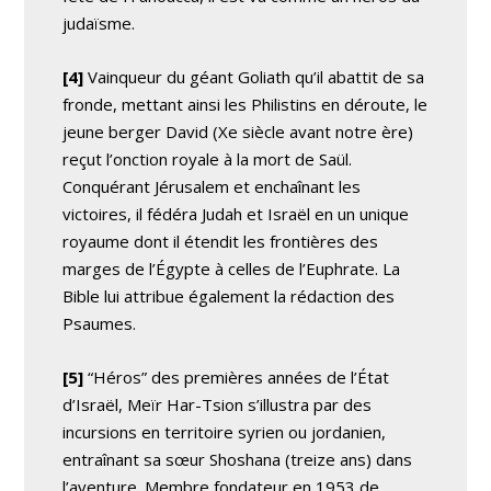
judaïsme.
[4]
Vainqueur du géant Goliath qu’il abattit de sa
fronde, mettant ainsi les Philistins en déroute, le
jeune berger David (Xe siècle avant notre ère)
reçut l’onction royale à la mort de Saül.
Conquérant Jérusalem et enchaînant les
victoires, il fédéra Judah et Israël en un unique
royaume dont il étendit les frontières des
marges de l’Égypte à celles de l’Euphrate. La
Bible lui attribue également la rédaction des
Psaumes.
[5]
“Héros” des premières années de l’État
d’Israël, Meïr Har-Tsion s’illustra par des
incursions en territoire syrien ou jordanien,
entraînant sa sœur Shoshana (treize ans) dans
l’aventure. Membre fondateur en 1953 de