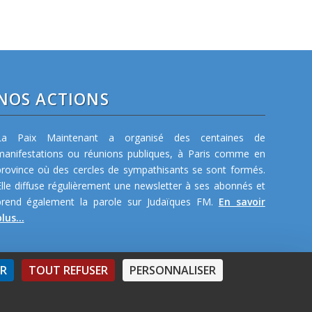
NOS ACTIONS
La Paix Maintenant a organisé des centaines de
manifestations ou réunions publiques, à Paris comme en
province où des cercles de sympathisants se sont formés.
Elle diffuse régulièrement une newsletter à ses abonnés et
prend également la parole sur Judaïques FM.
En savoir
lus...
ER
TOUT REFUSER
PERSONNALISER
ommes-nous ?
-
Articles
-
Liens
-
Activités
-
Organisation