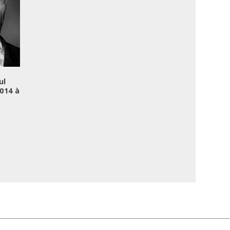
ul
2014 à