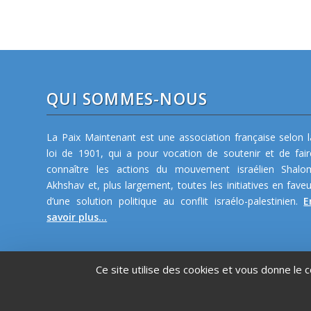
QUI SOMMES-NOUS
La Paix Maintenant est une association française selon l
loi de 1901, qui a pour vocation de soutenir et de fair
connaître les actions du mouvement israélien Shalo
Akhshav et, plus largement, toutes les initiatives en faveu
d’une solution politique au conflit israélo-palestinien.
E
savoir plus...
Ce site utilise des cookies et vous donne le 
©2026 La Paix Maintenant -
Plan de site