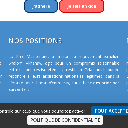
J'adhère
Je fais un don
NOS POSITIONS
a
La Paix Maintenant, à l’instar du mouvement israélien
e
Shalom Akhshav, agit pour un compromis raisonnable
m
entre les peuples israélien et palestinien. Cela dans le but de
r
répondre à leurs aspirations nationales légitimes, dans la
n
sécurité pour chacun d’entre eux, sur la base
des principes
suivants...
p
TOUT ACCEPT
contrôle sur ceux que vous souhaitez activer
POLITIQUE DE CONFIDENTIALITÉ
Qui s