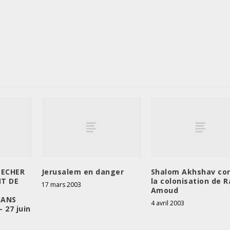
PECHER
Jerusalem en danger
Shalom Akhshav co
T DE
la colonisation de R
17 mars 2003
Amoud
DANS
4 avril 2003
 27 juin