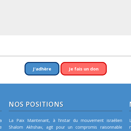
J'adhère
Je fais un don
NOS POSITIONS
a
La Paix Maintenant, à l’instar du mouvement israélien
e
Shalom Akhshav, agit pour un compromis raisonnable