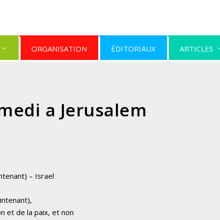
ORGANISATION
ÉDITORIAUX
ARTICLES
medi a Jerusalem
tenant) – Israel
intenant),
on et de la paix, et non