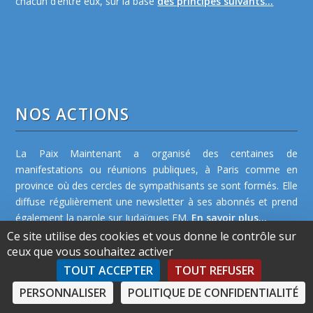
chacun d’entre eux, sur la base
des principes suivants...
NOS ACTIONS
La Paix Maintenant a organisé des centaines de
manifestations ou réunions publiques, à Paris comme en
province où des cercles de sympathisants se sont formés. Elle
diffuse régulièrement une newsletter à ses abonnés et prend
également la parole sur Judaïques FM.
En savoir plus...
Ce site utilise des cookies et vous donne le contrôle sur
ceux que vous souhaitez activer
TOUT ACCEPTER
TOUT REFUSER
PERSONNALISER
POLITIQUE DE CONFIDENTIALITÉ
©2026 La Paix Maintenant -
Plan de site