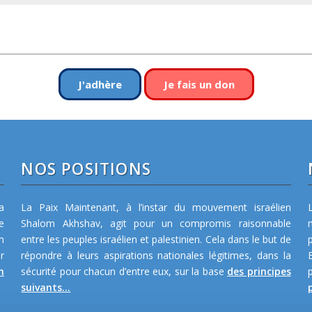
J'adhère
Je fais un don
NOS POSITIONS
a
La Paix Maintenant, à l’instar du mouvement israélien
e
Shalom Akhshav, agit pour un compromis raisonnable
m
entre les peuples israélien et palestinien. Cela dans le but de
r
répondre à leurs aspirations nationales légitimes, dans la
n
sécurité pour chacun d’entre eux, sur la base
des principes
suivants...
p