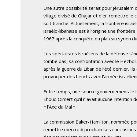
Une autre possibilité serait pour Jérusalem d
village divisé de Ghajar et d’en remettre le 
soit tranché. Actuellement, la frontière israé
israélo-libanaise est à l’origine une frontièr
1967 après la conquête du plateau syrien du 
Les spécialistes israéliens de la défense s’
tombe pas, sa confrontation avec le Hezbolla
après la guerre du Liban de l’été dernier. I
provoquer des heurts avec l’armée israélienn
Entre temps, une source gouvernementale ha
Ehoud Olmert qu’il n’avait aucune intention d
« l’Axe du Mal ».
La commission Baker-Hamilton, nommée pour é
remettre mercredi prochain ses conclusions
des pourparlers avec l’Iran et la Syrie.