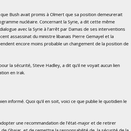
que Bush avait promis à Olmert que sa position demeurerait
rogramme nucléaire. Concernant la Syrie, a dit cette même
dialogue avec la Syrie à l’arrêt par Damas de ses interventions
écent assassinat du ministre libanais Pierre Gemayel et la
a rendent encore moins probable un changement de la position de
our la sécurité, Steve Hadley, a dit qu’il ne voyait aucun lien
ation en Irak.
en informé. Quoi qu’il en soit, voici ce que publie le quotidien le
’adopter une recommandation de l’état-major et de retirer
e de Ghajar, et de remettre la responsabilité de, la sécurité de la