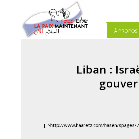
Panneau de gestion des cookies
À PROPOS
Liban : Isra
gouver
[->http://www.haaretz.com/hasen/spages/