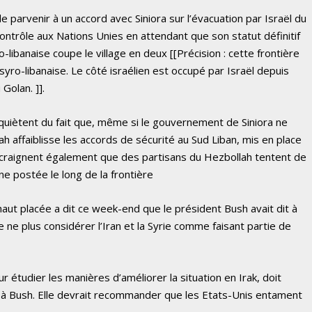
e parvenir à un accord avec Siniora sur l’évacuation par Israël du
contrôle aux Nations Unies en attendant que son statut définitif
lo-libanaise coupe le village en deux [[Précision : cette frontière
e syro-libanaise. Le côté israélien est occupé par Israël depuis
Golan. ]].
inquiètent du fait que, même si le gouvernement de Siniora ne
h affaiblisse les accords de sécurité au Sud Liban, mis en place
ls craignent également que des partisans du Hezbollah tentent de
e postée le long de la frontière
ut placée a dit ce week-end que le président Bush avait dit à
e ne plus considérer l’Iran et la Syrie comme faisant partie de
tudier les manières d’améliorer la situation en Irak, doit
 à Bush. Elle devrait recommander que les Etats-Unis entament