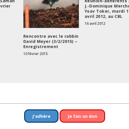
t Saman
Réunion-adhérents 
évrier
J.-Dominique Merch
Yoav Toker, mardi 1
avril 2012, au CBL
16 avril 2012
Rencontre avec le rabbin
David Meyer (3/2/2015) –
Enregistrement
10 février 2015
J'adhère
Je fais un don