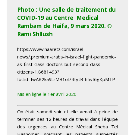
Photo : Une salle de traitement du
COVID-19 au Centre Medical
Rambam de
Haifa, 9 mars 2020. ©
Rami Shllush
https://www.haaretz.com/israel-
news/.premium-arabs-in-israel-fight-pandemic-
as-first-class-doctors-but-second-class-
citizens-1.8681493?
fbclid=IwAR2kaSLrMB1ol74tytB-hfwI6gKpMTP
Mis en ligne le 1
er
avril 2020
On était samedi soir et elle venait à peine de
terminer ses 12 heures de travail dans l’équipe
des urgences au Centre Médical Sheba Tel
Hashomer, soignant les patients suspectés