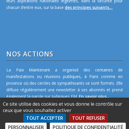
leurs aspirations nationales légitimes, dans la sécurité pour
chacun d’entre eux, sur la base
des principes suivants...
NOS ACTIONS
La Paix Maintenant a organisé des centaines de
manifestations ou réunions publiques, à Paris comme en
province où des cercles de sympathisants se sont formés. Elle
diffuse régulièrement une newsletter à ses abonnés et prend
également la parole sur Judaïques FM.
En savoir plus...
Ce site utilise des cookies et vous donne le contrôle sur
ceux que vous souhaitez activer
TOUT ACCEPTER
TOUT REFUSER
PERSONNALISER
POLITIQUE DE CONFIDENTIALITÉ
©2026 La Paix Maintenant -
Plan de site