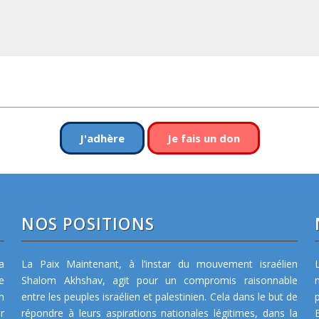
J'adhère
Je fais un don
NOS POSITIONS
a
La Paix Maintenant, à l’instar du mouvement israélien
e
Shalom Akhshav, agit pour un compromis raisonnable
m
entre les peuples israélien et palestinien. Cela dans le but de
r
répondre à leurs aspirations nationales légitimes, dans la