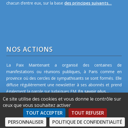
chacun d’entre eux, sur la base
des principes suivants...
NOS ACTIONS
La Paix Maintenant a organisé des centaines de
manifestations ou réunions publiques, à Paris comme en
province où des cercles de sympathisants se sont formés. Elle
diffuse régulièrement une newsletter à ses abonnés et prend
également la parole sur Judaïques FM.
En savoir plus...
Ce site utilise des cookies et vous donne le contrôle sur
ceux que vous souhaitez activer
TOUT ACCEPTER
TOUT REFUSER
PERSONNALISER
POLITIQUE DE CONFIDENTIALITÉ
©2026 La Paix Maintenant -
Plan de site