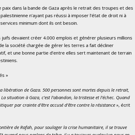
 paix dans la bande de Gaza après le retrait des troupes et des
 palestinienne n’ayant pas réussi à imposer l’état de droit ni à
 services minimum dont ils ont besoin.
 juifs devaient créer 4.000 emplois et générer plusieurs millions
de la société chargée de gérer les terres a fait décliner
tif, et une bonne partie d’entre elles sert maintenant de terrain
stiniens.
és »
la libération de Gaza. 500 personnes sont mortes depuis le retrait,
 La situation à Gaza, c’est l’abandon, la tristesse et l’échec. Quand
iquer par crainte d’être accusé d’être contre la résistance »
, écrit
rontière de Rafah, pour soulager la crise humanitaire, il se trouve
Et quand nous parlons de trêve, il y a toujours quelqu’un pour en