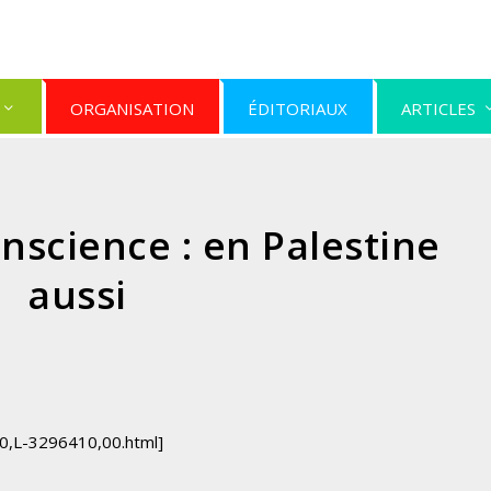
ORGANISATION
ÉDITORIAUX
ARTICLES
science : en Palestine
aussi
40,L-3296410,00.html]