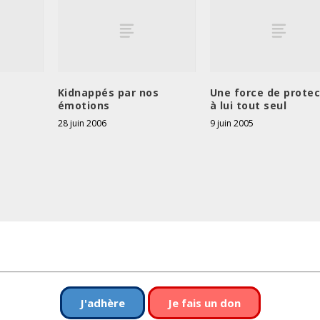
Kidnappés par nos
Une force de protec
émotions
à lui tout seul
28 juin 2006
9 juin 2005
J'adhère
Je fais un don