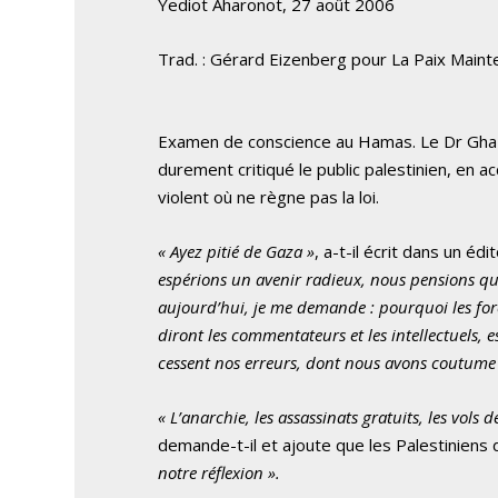
Yediot Aharonot, 27 août 2006
Trad. : Gérard Eizenberg pour La Paix Maint
Examen de conscience au Hamas. Le Dr Ghaz
durement critiqué le public palestinien, en a
violent où ne règne pas la loi.
« Ayez pitié de Gaza »
, a-t-il écrit dans un éd
espérions un avenir radieux, nous pensions que c
aujourd’hui, je me demande : pourquoi les for
diront les commentateurs et les intellectuels, 
cessent nos erreurs, dont nous avons coutume d
« L’anarchie, les assassinats gratuits, les vols de
demande-t-il et ajoute que les Palestiniens
notre réflexion ».