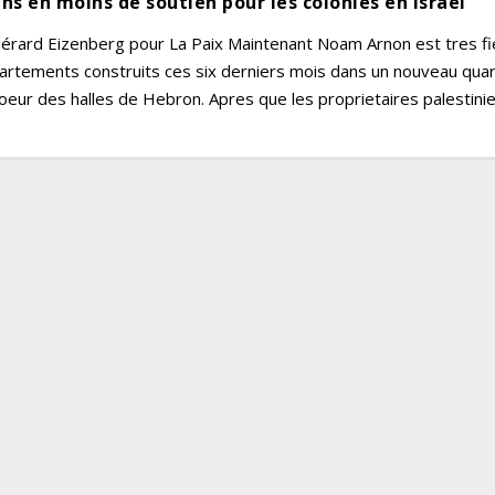
ns en moins de soutien pour les colonies en Israel
Gérard Eizenberg pour La Paix Maintenant Noam Arnon est tres fi
artements construits ces six derniers mois dans un nouveau quar
 coeur des halles de Hebron. Apres que les proprietaires palestinien