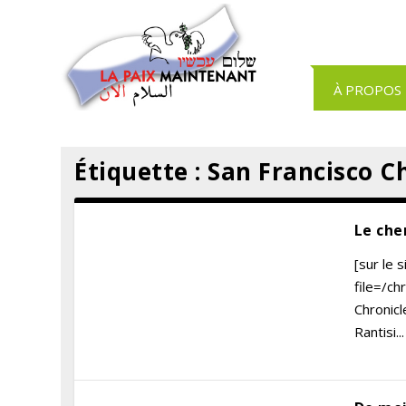
Panneau de gestion des cookies
À PROPOS
Étiquette :
San Francisco C
Le che
[sur le 
file=/c
Chronicl
Rantisi...