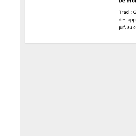
De moi
Trad. : 
des app
juif, au