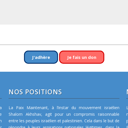
J'adhère
Je fais un don
NOS POSITIONS
a
La Paix Maintenant, à l’instar du mouvement israélien
e
Shalom Akhshav, agit pour un compromis raisonnable
m
entre les peuples israélien et palestinien. Cela dans le but de
r
répondre à leurs aspirations nationales légitimes, dans la